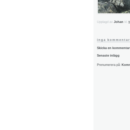
Upplagd av
Johan
kl.
t
inga kommentar
Skicka en kommentar
Senaste inlägg
Prenumerera på:
Komme