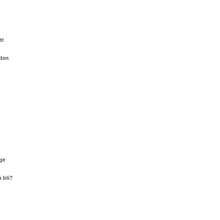
tt
nden
ge
 bli?