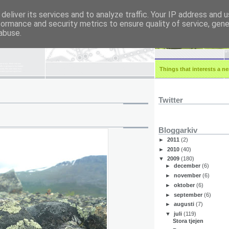
deliver its services and to analyze traffic. Your IP address and 
formance and security metrics to ensure quality of service, gen
r.eu
abuse.
Things that interests a ner
Twitter
Bloggarkiv
►
2011
(2)
►
2010
(40)
▼
2009
(180)
►
december
(6)
►
november
(6)
►
oktober
(6)
►
september
(6)
►
augusti
(7)
▼
juli
(119)
Stora tjejen