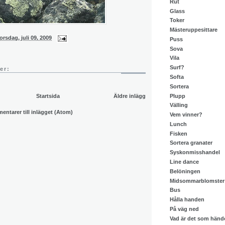
Rut
Glass
Toker
Mästeruppesittare
orsdag, juli 09, 2009
Puss
Sova
Vila
Surf?
er:
Softa
Sortera
Plupp
Startsida
Äldre inlägg
Välling
ntarer till inlägget (Atom)
Vem vinner?
Lunch
Fisken
Sortera granater
Syskonmisshandel
Line dance
Belöningen
Midsommarblomster
Bus
Hålla handen
På väg ned
Vad är det som händ