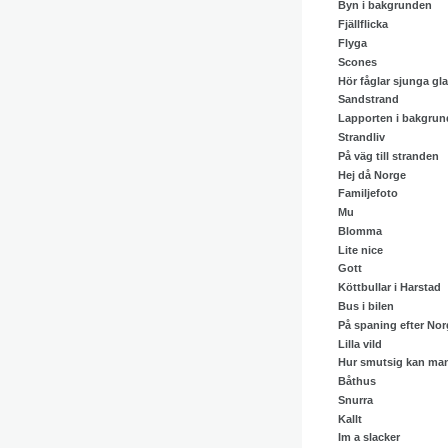
Byn i bakgrunden
Fjällflicka
Flyga
Scones
Hör fåglar sjunga gla
Sandstrand
Lapporten i bakgru
Strandliv
På väg till stranden
Hej då Norge
Familjefoto
Mu
Blomma
Lite nice
Gott
Köttbullar i Harstad
Bus i bilen
På spaning efter Nor
Lilla vild
Hur smutsig kan man
Båthus
Snurra
Kallt
Im a slacker