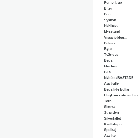
Pump it up
Efter
Före
Syskon
Nyklippt
Mysstund
Vissa jobbar...
Balans
Byte
Tvättdag
Bada
Mer bus
Bus
NybästaBASTADE
Äta bulle
Baga lide bullar
Högkoncentrerat bu
Torn
Simma
Stranden
Silverfallet
Kvällsfopp
Spelhaj
Äta lite