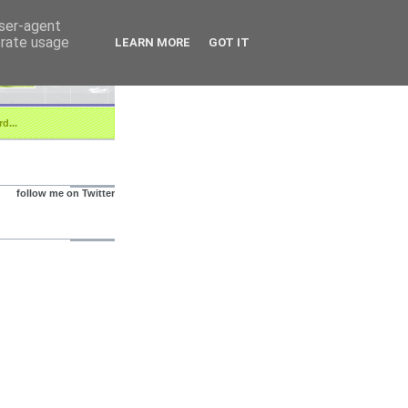
user-agent
erate usage
LEARN MORE
GOT IT
d...
follow me on Twitter