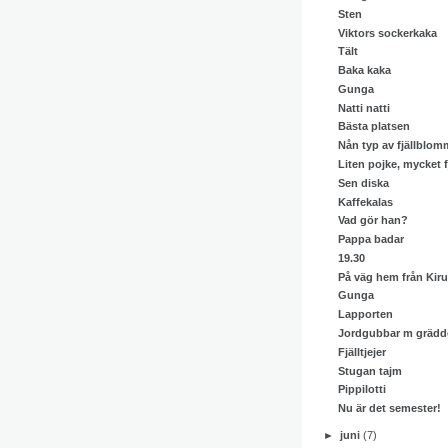
Sten
Viktors sockerkaka
Tält
Baka kaka
Gunga
Natti natti
Bästa platsen
Nån typ av fjällblom
Liten pojke, mycket fj
Sen diska
Kaffekalas
Vad gör han?
Pappa badar
19.30
På väg hem från Kir
Gunga
Lapporten
Jordgubbar m grädd
Fjälltjejer
Stugan tajm
Pippilotti
Nu är det semester!
►
juni
(7)