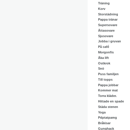
Träning
Korv
Storstädning
Pappa tränar
Supersovare
Åttasovare
Sjusovare
Jobba i gruvan
På café
Morgonfis
Åka lift
Ostkrok
Snö
Puss familjen
Till topps
Pappa jobbar
Kommer mat
Torra kläder.
Hittade en spade
Städa stenen
Yoga
Pdptatpamg
Bråkisar
Gunghack