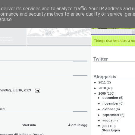
deliver its services and to analyze traffic. Your IP address and 
formance and security metrics to ensure quality of service, gen
r.eu
abuse.
Things that interests a ner
Twitter
Bloggarkiv
►
2011
(2)
►
2010
(40)
orsdag, juli 16, 2009
▼
2009
(180)
►
december
(6)
►
november
(6)
er:
►
oktober
(6)
►
september
(6)
►
augusti
(7)
Startsida
Äldre inlägg
▼
juli
(119)
Stora tjejen
ntarer till inlägget (Atom)