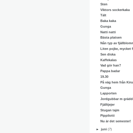
Sten
Viktors sockerkaka
Tält
Baka kaka
Gunga
Natti natti
Bästa platsen
Nån typ av fjällblom
Liten pojke, mycket fj
Sen diska
Kaffekalas
Vad gör han?
Pappa badar
19.30
På väg hem från Kir
Gunga
Lapporten
Jordgubbar m grädd
Fjälltjejer
Stugan tajm
Pippilotti
Nu är det semester!
►
juni
(7)