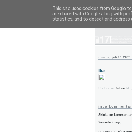
This site uses cookies from Google to 
are shared with Google along with per
blog.wieslande
statistics, and to detect and address 
torsdag, juli 16, 2009
Bus
Upplagd av
Johan
kl.
t
inga kommentar
Skicka en kommentar
Senaste inlägg
Prenumerera på:
Komme