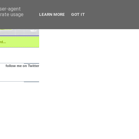
user-agent
erate usage
LEARN MORE
GOT IT
d...
follow me on Twitter