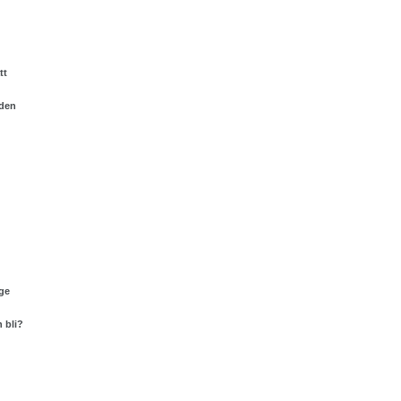
tt
nden
ge
 bli?