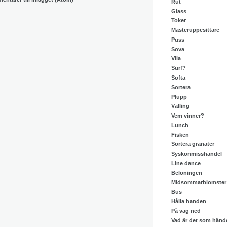
Rut
Glass
Toker
Mästeruppesittare
Puss
Sova
Vila
Surf?
Softa
Sortera
Plupp
Välling
Vem vinner?
Lunch
Fisken
Sortera granater
Syskonmisshandel
Line dance
Belöningen
Midsommarblomster
Bus
Hålla handen
På väg ned
Vad är det som händ