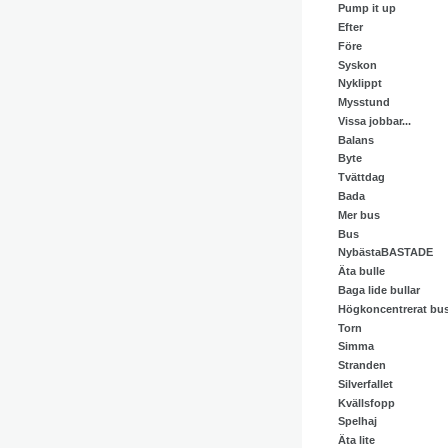
Pump it up
Efter
Före
Syskon
Nyklippt
Mysstund
Vissa jobbar...
Balans
Byte
Tvättdag
Bada
Mer bus
Bus
NybästaBASTADE
Äta bulle
Baga lide bullar
Högkoncentrerat bu
Torn
Simma
Stranden
Silverfallet
Kvällsfopp
Spelhaj
Äta lite