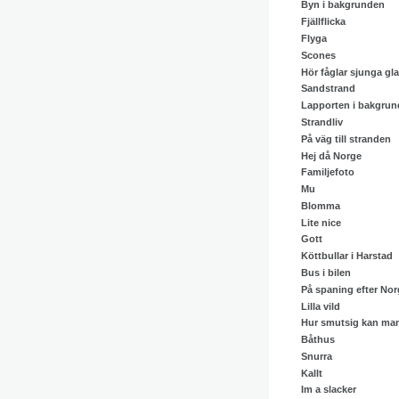
Byn i bakgrunden
Fjällflicka
Flyga
Scones
Hör fåglar sjunga gla
Sandstrand
Lapporten i bakgru
Strandliv
På väg till stranden
Hej då Norge
Familjefoto
Mu
Blomma
Lite nice
Gott
Köttbullar i Harstad
Bus i bilen
På spaning efter Nor
Lilla vild
Hur smutsig kan man
Båthus
Snurra
Kallt
Im a slacker