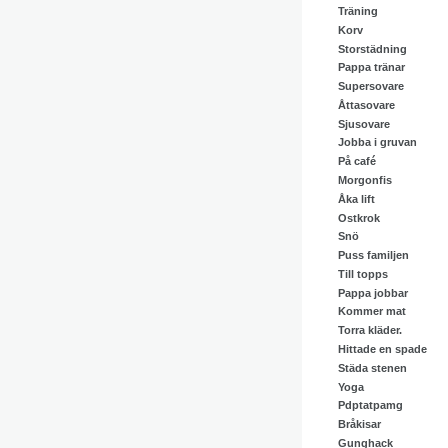
Träning
Korv
Storstädning
Pappa tränar
Supersovare
Åttasovare
Sjusovare
Jobba i gruvan
På café
Morgonfis
Åka lift
Ostkrok
Snö
Puss familjen
Till topps
Pappa jobbar
Kommer mat
Torra kläder.
Hittade en spade
Städa stenen
Yoga
Pdptatpamg
Bråkisar
Gunghack