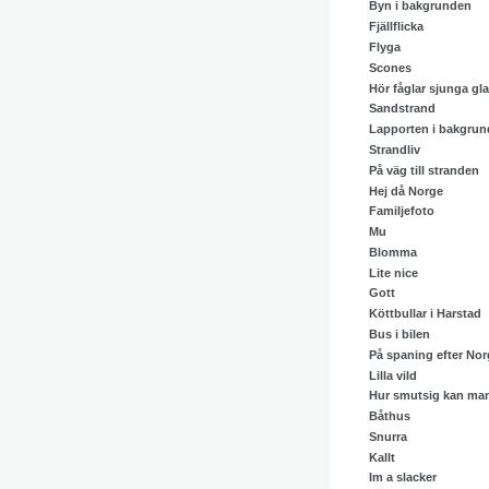
Byn i bakgrunden
Fjällflicka
Flyga
Scones
Hör fåglar sjunga gla
Sandstrand
Lapporten i bakgru
Strandliv
På väg till stranden
Hej då Norge
Familjefoto
Mu
Blomma
Lite nice
Gott
Köttbullar i Harstad
Bus i bilen
På spaning efter Nor
Lilla vild
Hur smutsig kan man
Båthus
Snurra
Kallt
Im a slacker