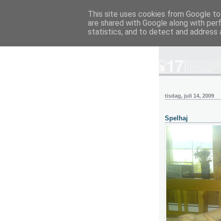
This site uses cookies from Google to 
are shared with Google along with per
blog.wieslande
statistics, and to detect and address 
tisdag, juli 14, 2009
Spelhaj