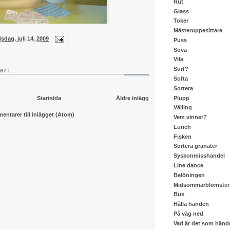
Rut
Glass
Toker
Mästeruppesittare
isdag, juli 14, 2009
Puss
Sova
Vila
Surf?
er:
Softa
Sortera
Plupp
Startsida
Äldre inlägg
Välling
ntarer till inlägget (Atom)
Vem vinner?
Lunch
Fisken
Sortera granater
Syskonmisshandel
Line dance
Belöningen
Midsommarblomster
Bus
Hålla handen
På väg ned
Vad är det som händ