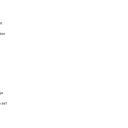
tt
nden
ge
 bli?