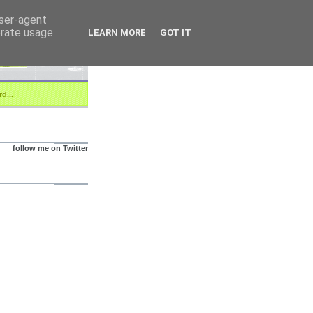
user-agent
erate usage
LEARN MORE
GOT IT
d...
follow me on Twitter