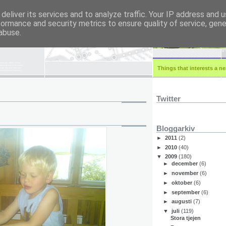
deliver its services and to analyze traffic. Your IP address and 
formance and security metrics to ensure quality of service, gen
r.eu
abuse.
Things that interests a ner
Twitter
Bloggarkiv
►
2011
(2)
►
2010
(40)
▼
2009
(180)
►
december
(6)
►
november
(6)
►
oktober
(6)
►
september
(6)
►
augusti
(7)
▼
juli
(119)
Stora tjejen