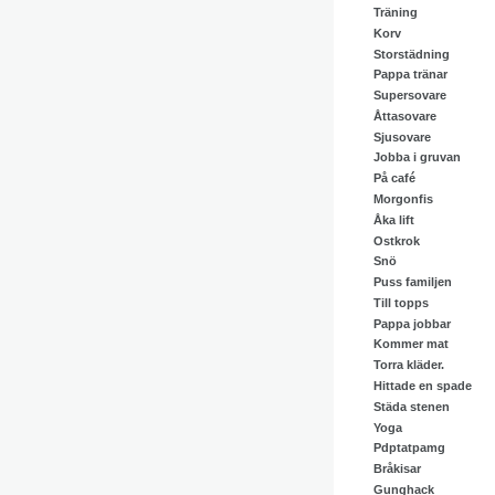
Träning
Korv
Storstädning
Pappa tränar
Supersovare
Åttasovare
Sjusovare
Jobba i gruvan
På café
Morgonfis
Åka lift
Ostkrok
Snö
Puss familjen
Till topps
Pappa jobbar
Kommer mat
Torra kläder.
Hittade en spade
Städa stenen
Yoga
Pdptatpamg
Bråkisar
Gunghack