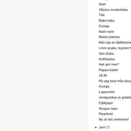
Sten
Viktors sockerkaka
Tält
Baka kaka
Gunga
Natti natti
Bästa platsen
Nån typ av fjällblom
Liten pojke, mycket fj
Sen diska
Kaffekalas
Vad gör han?
Pappa badar
19.30
På väg hem från Kir
Gunga
Lapporten
Jordgubbar m grädd
Fjälltjejer
Stugan tajm
Pippilotti
Nu är det semester!
►
juni
(7)