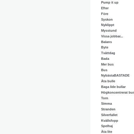
Pump it up
Efter
Före
Syskon
Nyklippt
Mysstund
Vissa jobbar...
Balans
Byte
Tvättdag
Bada
Mer bus
Bus
NybästaBASTADE
Äta bulle
Baga lide bullar
Högkoncentrerat bu
Torn
Simma
Stranden
Silverfallet
Kvällsfopp
Spelhaj
Äta lite