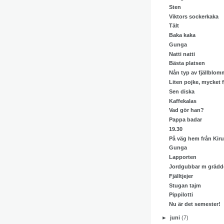
Sten
Viktors sockerkaka
Tält
Baka kaka
Gunga
Natti natti
Bästa platsen
Nån typ av fjällblom
Liten pojke, mycket fj
Sen diska
Kaffekalas
Vad gör han?
Pappa badar
19.30
På väg hem från Kir
Gunga
Lapporten
Jordgubbar m grädd
Fjälltjejer
Stugan tajm
Pippilotti
Nu är det semester!
►
juni
(7)