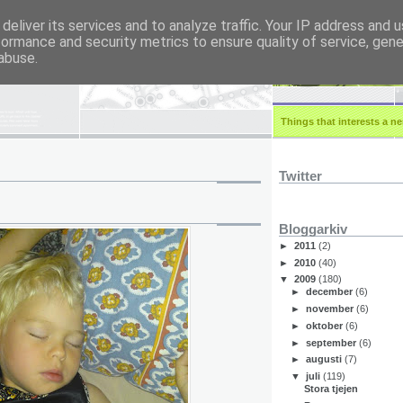
deliver its services and to analyze traffic. Your IP address and 
formance and security metrics to ensure quality of service, gen
r.eu
abuse.
Things that interests a ner
Twitter
Bloggarkiv
►
2011
(2)
►
2010
(40)
▼
2009
(180)
►
december
(6)
►
november
(6)
►
oktober
(6)
►
september
(6)
►
augusti
(7)
▼
juli
(119)
Stora tjejen