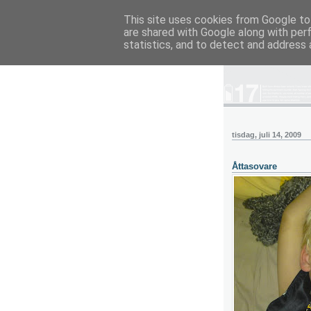
This site uses cookies from Google to 
are shared with Google along with per
blog.wieslande
statistics, and to detect and address 
tisdag, juli 14, 2009
Åttasovare