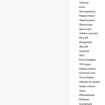
Träning
Korv
Storstädning
Pappa tränar
Supersovare
Åttasovare
Sjusovare
Jobba i gruvan
På café
Morgonfis
Åka lift
Ostkrok
Snö
Puss familjen
Till topps
Pappa jobbar
Kommer mat
Torra kläder.
Hittade en spade
Städa stenen
Yoga
Pdptatpamg
Bråkisar
Gunghack