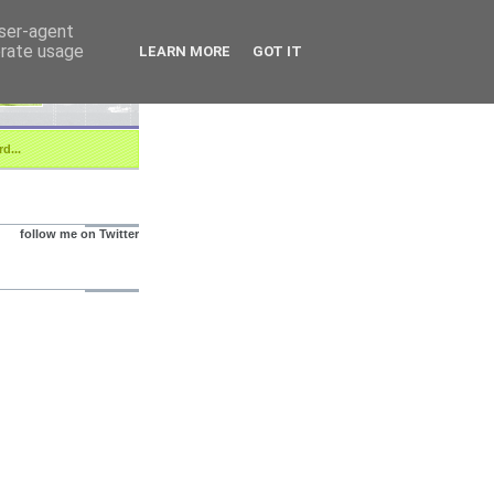
user-agent
erate usage
LEARN MORE
GOT IT
d...
follow me on Twitter