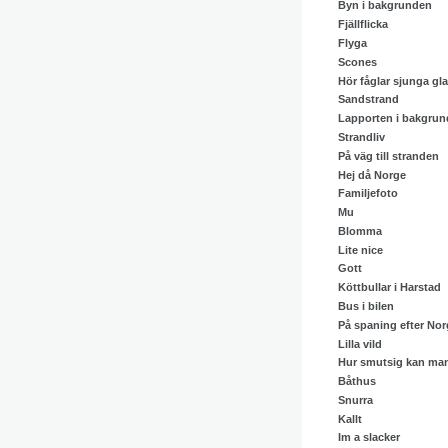
Byn i bakgrunden
Fjällflicka
Flyga
Scones
Hör fåglar sjunga gla
Sandstrand
Lapporten i bakgru
Strandliv
På väg till stranden
Hej då Norge
Familjefoto
Mu
Blomma
Lite nice
Gott
Köttbullar i Harstad
Bus i bilen
På spaning efter Nor
Lilla vild
Hur smutsig kan man
Båthus
Snurra
Kallt
Im a slacker