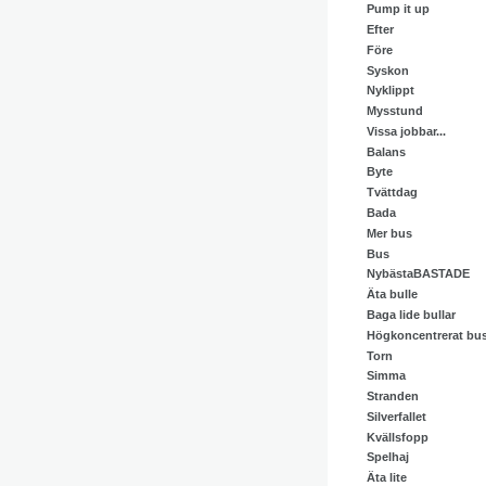
Pump it up
Efter
Före
Syskon
Nyklippt
Mysstund
Vissa jobbar...
Balans
Byte
Tvättdag
Bada
Mer bus
Bus
NybästaBASTADE
Äta bulle
Baga lide bullar
Högkoncentrerat bu
Torn
Simma
Stranden
Silverfallet
Kvällsfopp
Spelhaj
Äta lite