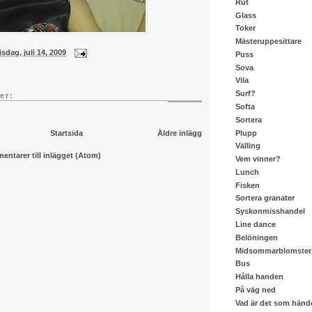
Rut
Glass
Toker
Mästeruppesittare
isdag, juli 14, 2009
Puss
Sova
Vila
Surf?
er:
Softa
Sortera
Plupp
Startsida
Äldre inlägg
Välling
ntarer till inlägget (Atom)
Vem vinner?
Lunch
Fisken
Sortera granater
Syskonmisshandel
Line dance
Belöningen
Midsommarblomster
Bus
Hålla handen
På väg ned
Vad är det som händ