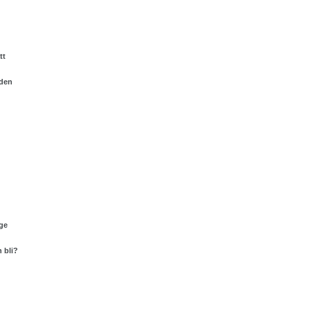
tt
nden
ge
 bli?