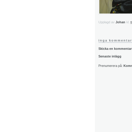
Upplagd av
Johan
kl.
t
inga kommentar
Skicka en kommentar
Senaste inlägg
Prenumerera på:
Komme