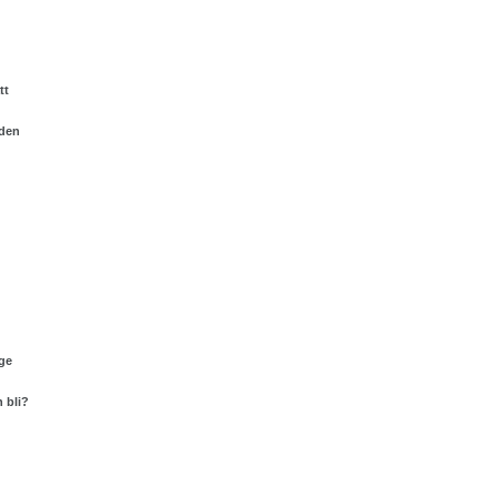
tt
nden
ge
 bli?