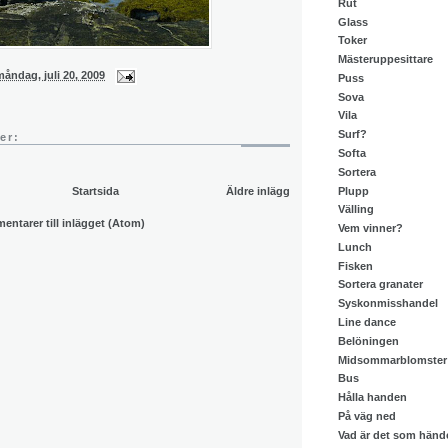
Rut
Glass
Toker
Mästeruppesittare
måndag, juli 20, 2009
Puss
Sova
Vila
Surf?
er:
Softa
Sortera
Plupp
Startsida
Äldre inlägg
Välling
ntarer till inlägget (Atom)
Vem vinner?
Lunch
Fisken
Sortera granater
Syskonmisshandel
Line dance
Belöningen
Midsommarblomster
Bus
Hålla handen
På väg ned
Vad är det som händ