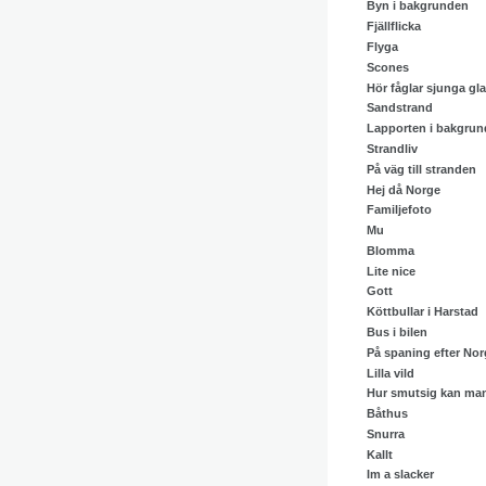
Byn i bakgrunden
Fjällflicka
Flyga
Scones
Hör fåglar sjunga gla
Sandstrand
Lapporten i bakgru
Strandliv
På väg till stranden
Hej då Norge
Familjefoto
Mu
Blomma
Lite nice
Gott
Köttbullar i Harstad
Bus i bilen
På spaning efter Nor
Lilla vild
Hur smutsig kan man
Båthus
Snurra
Kallt
Im a slacker