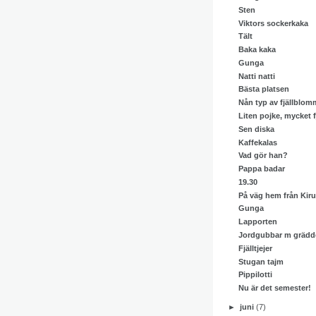
Sten
Viktors sockerkaka
Tält
Baka kaka
Gunga
Natti natti
Bästa platsen
Nån typ av fjällblom
Liten pojke, mycket fj
Sen diska
Kaffekalas
Vad gör han?
Pappa badar
19.30
På väg hem från Kir
Gunga
Lapporten
Jordgubbar m grädd
Fjälltjejer
Stugan tajm
Pippilotti
Nu är det semester!
►
juni
(7)