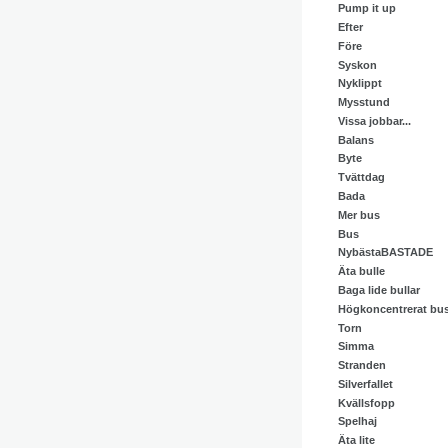
Pump it up
Efter
Före
Syskon
Nyklippt
Mysstund
Vissa jobbar...
Balans
Byte
Tvättdag
Bada
Mer bus
Bus
NybästaBASTADE
Äta bulle
Baga lide bullar
Högkoncentrerat bu
Torn
Simma
Stranden
Silverfallet
Kvällsfopp
Spelhaj
Äta lite