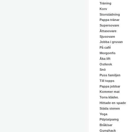
Träning
Korv
Storstädning
Pappa tränar
Supersovare
Åttasovare
Sjusovare
Jobba i gruvan
På café
Morgonfis
Åka lift
Ostkrok
Snö
Puss familjen
Till topps
Pappa jobbar
Kommer mat
Torra kläder.
Hittade en spade
Städa stenen
Yoga
Pdptatpamg
Bråkisar
Gunghack