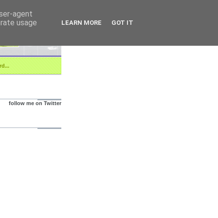
user-agent
erate usage
LEARN MORE
GOT IT
d...
follow me on Twitter