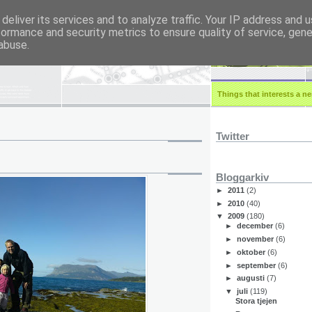
deliver its services and to analyze traffic. Your IP address and 
formance and security metrics to ensure quality of service, gen
r.eu
abuse.
Things that interests a ner
Twitter
Bloggarkiv
►
2011
(2)
►
2010
(40)
▼
2009
(180)
►
december
(6)
►
november
(6)
►
oktober
(6)
►
september
(6)
►
augusti
(7)
▼
juli
(119)
Stora tjejen