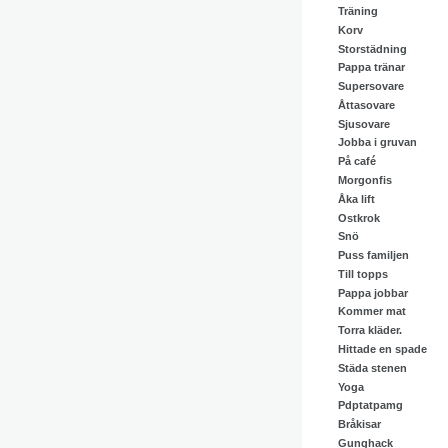
Träning
Korv
Storstädning
Pappa tränar
Supersovare
Åttasovare
Sjusovare
Jobba i gruvan
På café
Morgonfis
Åka lift
Ostkrok
Snö
Puss familjen
Till topps
Pappa jobbar
Kommer mat
Torra kläder.
Hittade en spade
Städa stenen
Yoga
Pdptatpamg
Bråkisar
Gunghack