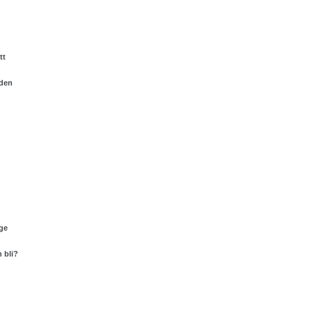
tt
nden
ge
 bli?