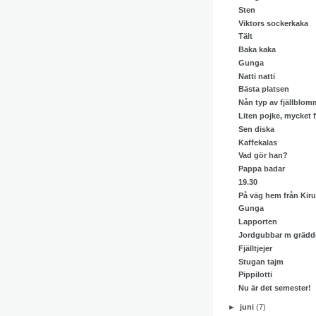
Sten
Viktors sockerkaka
Tält
Baka kaka
Gunga
Natti natti
Bästa platsen
Nån typ av fjällblom
Liten pojke, mycket fj
Sen diska
Kaffekalas
Vad gör han?
Pappa badar
19.30
På väg hem från Kir
Gunga
Lapporten
Jordgubbar m grädd
Fjälltjejer
Stugan tajm
Pippilotti
Nu är det semester!
►
juni
(7)