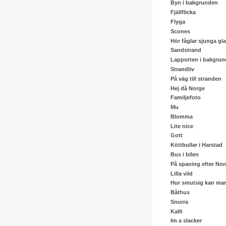
Byn i bakgrunden
Fjällflicka
Flyga
Scones
Hör fåglar sjunga gla
Sandstrand
Lapporten i bakgru
Strandliv
På väg till stranden
Hej då Norge
Familjefoto
Mu
Blomma
Lite nice
Gott
Köttbullar i Harstad
Bus i bilen
På spaning efter Nor
Lilla vild
Hur smutsig kan man
Båthus
Snurra
Kallt
Im a slacker