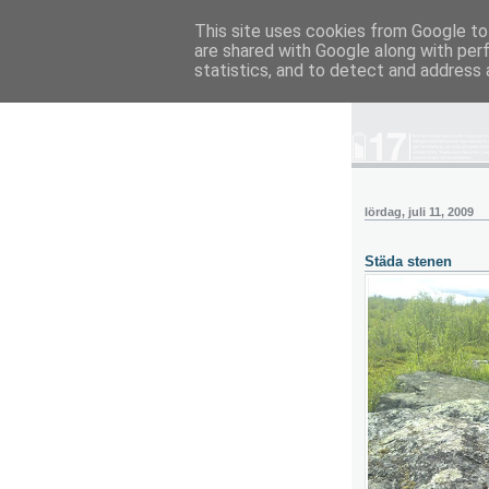
This site uses cookies from Google to 
are shared with Google along with per
blog.wieslande
statistics, and to detect and address 
lördag, juli 11, 2009
Städa stenen