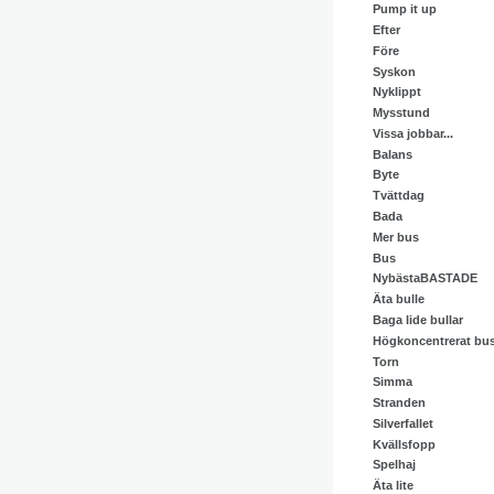
Pump it up
Efter
Före
Syskon
Nyklippt
Mysstund
Vissa jobbar...
Balans
Byte
Tvättdag
Bada
Mer bus
Bus
NybästaBASTADE
Äta bulle
Baga lide bullar
Högkoncentrerat bu
Torn
Simma
Stranden
Silverfallet
Kvällsfopp
Spelhaj
Äta lite