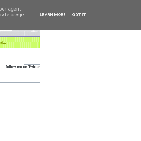
user-agent
erate usage
LEARN MORE
GOT IT
d...
follow me on Twitter