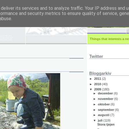
deliver its services and to analyze traffic. Your IP address and 
formance and security metrics to ensure quality of service, gen
r.eu
abuse.
Things that interests a ner
Twitter
Bloggarkiv
►
2011
(2)
►
2010
(40)
▼
2009
(180)
►
december
(6)
►
november
(6)
►
oktober
(6)
►
september
(6)
►
augusti
(7)
▼
juli
(119)
Stora tjejen