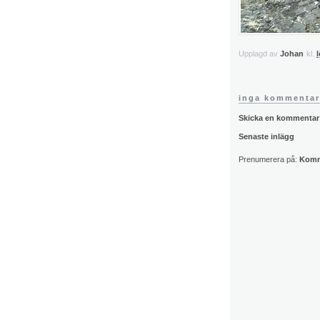
Upplagd av
Johan
kl.
l
inga kommentar
Skicka en kommentar
Senaste inlägg
Prenumerera på:
Komme