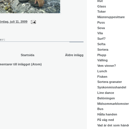
Rut
Glass
Toker
Mästeruppesittare
ördag, juli 11, 2009
Puss
Sova
Vila
Surf?
er:
Softa
Sortera
Plupp
Startsida
Äldre inlägg
Välling
ntarer till inlägget (Atom)
Vem vinner?
Lunch
Fisken
Sortera granater
Syskonmisshandel
Line dance
Belöningen
Midsommarblomster
Bus
Hålla handen
På väg ned
Vad är det som händ