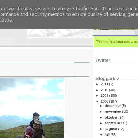
deliver its services and to analyze traffic. Your IP address and 
formance and security metrics to ensure quality of service, gen
r.eu
abuse.
Things that interests a ner
Twitter
Bloggarkiv
►
2011
(2)
►
2010
(40)
►
2009
(180)
▼
2008
(187)
►
december
(5)
►
november
(10)
►
oktober
(24)
►
september
(1)
►
augusti
(12)
▼
juli
(83)