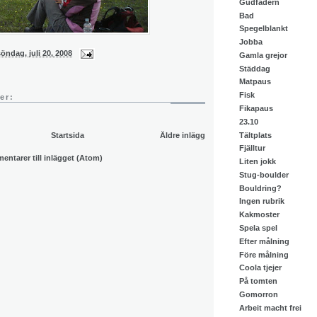
Gudfadern
Bad
Spegelblankt
Jobba
söndag, juli 20, 2008
Gamla grejor
Städdag
Matpaus
Fisk
er:
Fikapaus
23.10
Tältplats
Startsida
Äldre inlägg
Fjälltur
ntarer till inlägget (Atom)
Liten jokk
Stug-boulder
Bouldring?
Ingen rubrik
Kakmoster
Spela spel
Efter målning
Före målning
Coola tjejer
På tomten
Gomorron
Arbeit macht frei