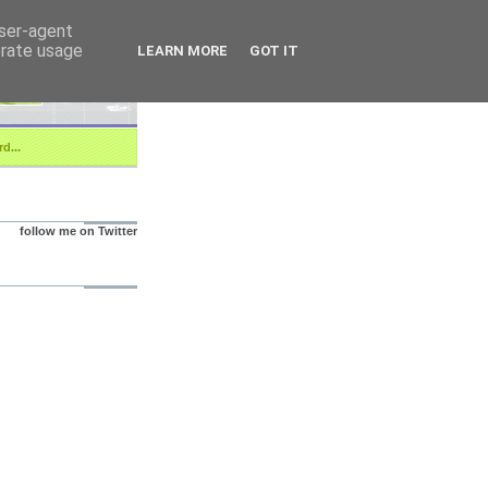
user-agent
erate usage
LEARN MORE
GOT IT
d...
follow me on Twitter