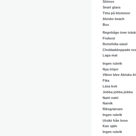
Sötnos
Snart glass
Titta på blommor
Abisko beach
Bus
Regnbåge över träsk
Frukost
Rottefella-växel
Chokladdoppade rus
Laga mat
Ingen rubrik
Nya tröjor
Viktor blev Abisko-ki
Fika
Läsa bok
Jobba jobba jobba
Natti natti
Narvik
Riksgränsen
Ingen rubrik
Utsikt från bron
Kan själv
Ingen rubrik