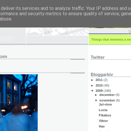
deliver its services and to analyze traffic. Your IP address and 
formance and security metrics to ensure quality of service, gen
r.eu
abuse.
Things that interests a ner
Twitter
 2009
Bloggarkiv
►
2011
(2)
►
2010
(40)
▼
2009
(180)
►
december
(6)
▼
november
(6)
Jul-rönn
Lucia
Fikabus
Viktor
Hav