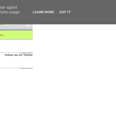
user-agent
erate usage
LEARN MORE
GOT IT
d...
follow me on Twitter