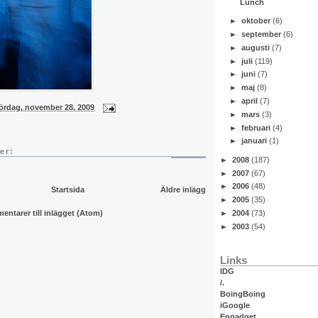
Lunch
►
oktober
(6)
►
september
(6)
►
augusti
(7)
►
juli
(119)
►
juni
(7)
►
maj
(8)
►
april
(7)
lördag, november 28, 2009
►
mars
(3)
►
februari
(4)
►
januari
(1)
er:
►
2008
(187)
►
2007
(67)
►
2006
(48)
Startsida
Äldre inlägg
►
2005
(35)
ntarer till inlägget (Atom)
►
2004
(73)
►
2003
(54)
Links
IDG
/.
BoingBoing
iGoogle
Engadget