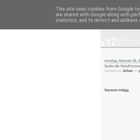
This site uses cookies from Google to 
are shared with Google along with per
blog.wieslande
statistics, and to detect and address 
onsdag, februari 16, 
Synka din SonyEricsso
Upplagd av
Johan
kl.
Senaste inlägg