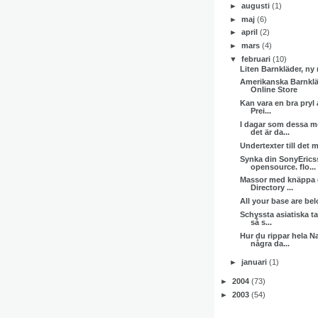
►
augusti
(1)
►
maj
(6)
►
april
(2)
►
mars
(4)
▼
februari
(10)
Liten Barnkläder, ny
Amerikanska Barnkl
Online Store
Kan vara en bra pryl a
Prei...
I dagar som dessa m
det är da...
Undertexter till det 
Synka din SonyErics
opensource. flo...
Massor med knäppa g
Directory ...
All your base are bel
Schyssta asiatiska tat
så s...
Hur du rippar hela N
några da...
►
januari
(1)
►
2004
(73)
►
2003
(54)