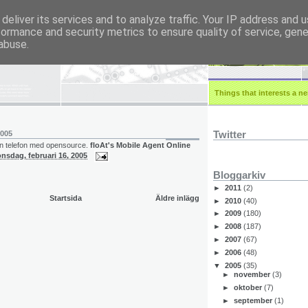
deliver its services and to analyze traffic. Your IP address and 
formance and security metrics to ensure quality of service, gen
r.eu
abuse.
Things that interests a ner
Twitter
2005
n telefon med opensource.
floAt's Mobile Agent Online
onsdag, februari 16, 2005
Bloggarkiv
►
2011
(2)
Startsida
Äldre inlägg
►
2010
(40)
►
2009
(180)
►
2008
(187)
►
2007
(67)
►
2006
(48)
▼
2005
(35)
►
november
(3)
►
oktober
(7)
►
september
(1)