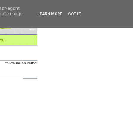
user-agent
erate usage
LEARN MORE
GOT IT
d...
follow me on Twitter