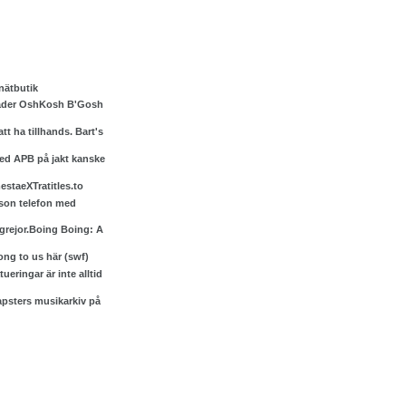
 nätbutik
äder OshKosh B'Gosh
tt ha tillhands. Bart's
ed APB på jakt kanske
mestaeXTratitles.to
son telefon med
rejor.Boing Boing: A
ong to us här (swf)
ueringar är inte alltid
apsters musikarkiv på